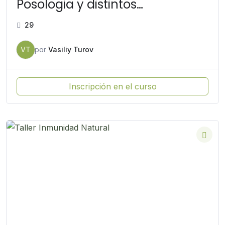
Posologia y distintos
compuestos
29
VT
por
Vasiliy Turov
Inscripción en el curso