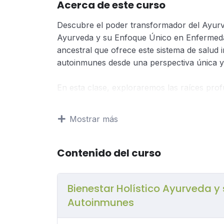
Acerca de este curso
Descubre el poder transformador del Ayurve
Ayurveda y su Enfoque Único en Enfermeda
ancestral que ofrece este sistema de salud
autoinmunes desde una perspectiva única y
En esta clase, exploraremos las raíces pr
entre los doshas, la dieta equilibrada y las 
fundamental en el manejo de las condicione
Mostrar más
través de un enfoque integral que no solo 
el restablecimiento del equilibrio natural del
Contenido del curso
Prepárate para descubrir cómo la antigua 
perspectiva de bienestar para aquellos que
Bienestar Holístico Ayurveda 
en este viaje hacia la salud holística, dond
equilibrio duradero.
Autoinmunes