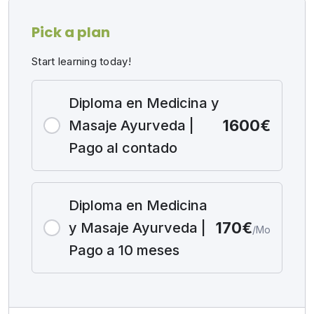
del Ayurveda puede ser tu aliada en el viaje hacia la
liberación de la candidiasis. Únete a nosotros y abre la
Pick a plan
puerta hacia un enfoque holístico y natural que te lleve
a una vida plena y saludable.
Start learning today!
Diploma en Medicina y
1600€
Masaje Ayurveda |
Pago al contado
Diploma en Medicina
170€
y Masaje Ayurveda |
/Mo
Pago a 10 meses