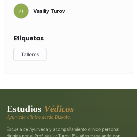
Vasiliy Turov
VT
Etiquetas
Talleres
Estudios
Védicos
Ayurveda clínico desde Bizkaia.
Escuela de Ayurveda y acompañamiento clínico personal
dirigida por el Prof. Vasiliy Turov. 15+ años trabajando con