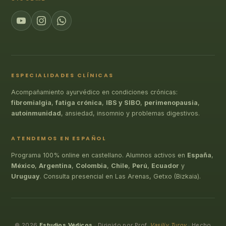
ESPECIALIDADES CLÍNICAS
Acompañamiento ayurvédico en condiciones crónicas:
fibromialgia
,
fatiga crónica
,
IBS y SIBO
,
perimenopausia
,
autoinmunidad
, ansiedad, insomnio y problemas digestivos.
ATENDEMOS EN ESPAÑOL
Programa 100% online en castellano. Alumnos activos en
España
,
México
,
Argentina
,
Colombia
,
Chile
,
Perú
,
Ecuador
y
Uruguay
. Consulta presencial en Las Arenas, Getxo (Bizkaia).
© 2026
Estudios Védicos
· Dirigido por Prof.
Vasiliy Turov
· Hecho