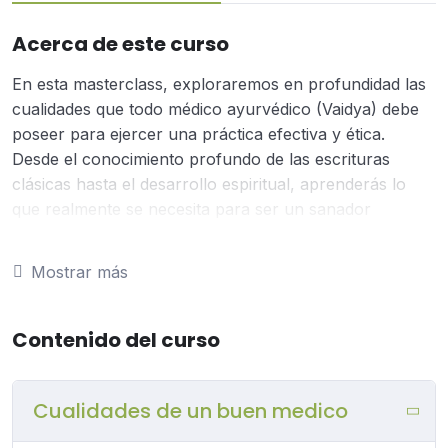
Acerca de este curso
En esta masterclass, exploraremos en profundidad las
cualidades que todo médico ayurvédico (Vaidya) debe
poseer para ejercer una práctica efectiva y ética.
Desde el conocimiento profundo de las escrituras
clásicas hasta el desarrollo espiritual, aprenderás lo
que realmente se necesita para ser un sanador
completo en el Ayurveda. Esta clase es ideal para
practicantes avanzados de Ayurveda que desean
Mostrar más
perfeccionar sus habilidades y profundizar en su
desarrollo personal y profesional. 🔑 Lo que
aprenderás: La importancia del conocimiento profundo
Contenido del curso
en Ayurveda Cómo realizar diagnósticos precisos y
holísticos La clave de la compasión y la empatía en la
Cualidades de un buen medico
práctica médica El papel fundamental de la integridad y
la ética Cómo la disciplina personal y el desarrollo