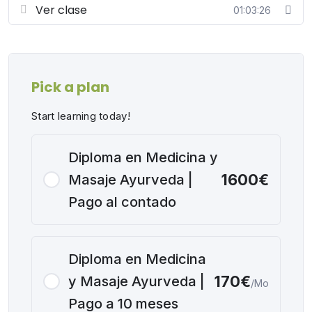
espiritual potencian la práctica del Vaidya La
Ver clase
01:03:26
importancia de educar y guiar a los pacientes y otros
practicantes Únete a esta clase y descubre cómo llevar
tu práctica de Ayurveda al siguiente nivel.
Pick a plan
Start learning today!
Diploma en Medicina y
1600€
Masaje Ayurveda |
Pago al contado
Diploma en Medicina
170€
y Masaje Ayurveda |
/Mo
Pago a 10 meses