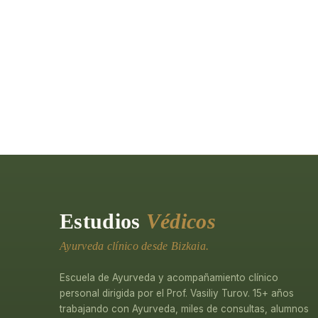
Estudios
Védicos
Ayurveda clínico desde Bizkaia.
Escuela de Ayurveda y acompañamiento clínico
personal dirigida por el Prof. Vasiliy Turov. 15+ años
trabajando con Ayurveda, miles de consultas, alumnos