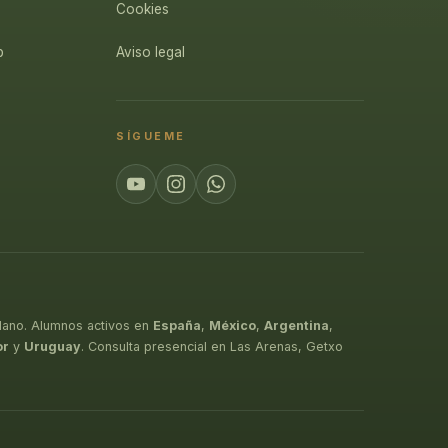
Cookies
p
Aviso legal
SÍGUEME
lano. Alumnos activos en
España
,
México
,
Argentina
,
or
y
Uruguay
. Consulta presencial en Las Arenas, Getxo