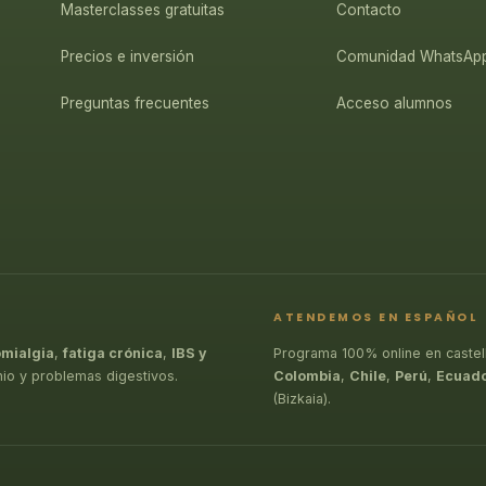
Masterclasses gratuitas
Contacto
Precios e inversión
Comunidad WhatsAp
Preguntas frecuentes
Acceso alumnos
ATENDEMOS EN ESPAÑOL
omialgia
,
fatiga crónica
,
IBS y
Programa 100% online en castel
nio y problemas digestivos.
Colombia
,
Chile
,
Perú
,
Ecuad
(Bizkaia).