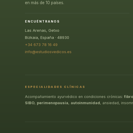
en más de 10 países.
ENCUÉNTRANOS
Las Arenas, Getxo
Bizkaia, España · 48930
+34 673 78 16 49
info@estudiosvedicos.es
ESPECIALIDADES CLÍNICAS
Acompañamiento ayurvédico en condiciones crónicas:
fibr
SIBO
,
perimenopausia
,
autoinmunidad
, ansiedad, insom