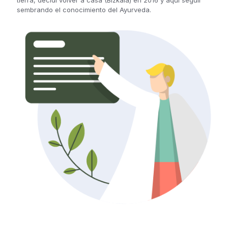
tierra, decidí volver a casa (Bizkaia) en 2016 y aquí seguir
sembrando el conocimiento del Ayurveda.