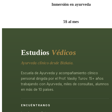
Inmersión en ayurveda
5$ al mes
Estudios
Védicos
Ayurveda clínico desde Bizkaia.
Escuela de Ayurveda y acompañamiento clínico
personal dirigida por el Prof. Vasiliy Turov. 15+ años
trabajando con Ayurveda, miles de consultas, alumnos
en más de 10 países.
ENCUÉNTRANOS