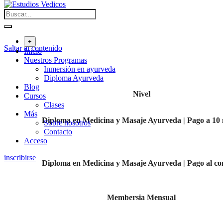
+
Saltar al contenido
Inicio
Nuestros Programas
Inmersión en ayurveda
Diploma Ayurveda
Blog
Nivel
Cursos
Clases
Más
Diploma en Medicina y Masaje Ayurveda | Pago a 10
Sobre nosotros
Contacto
Acceso
inscribirse
Diploma en Medicina y Masaje Ayurveda | Pago al co
Membersia Mensual