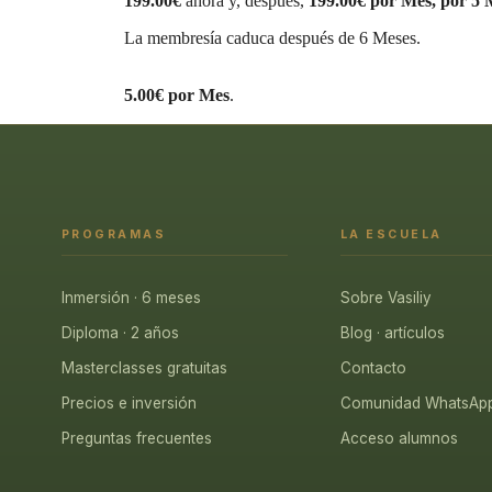
199.00€
ahora y, después,
199.00€ por Mes, por 5 
La membresía caduca después de 6 Meses.
5.00€ por Mes
.
PROGRAMAS
LA ESCUELA
Inmersión · 6 meses
Sobre Vasiliy
Diploma · 2 años
Blog · artículos
Masterclasses gratuitas
Contacto
Precios e inversión
Comunidad WhatsAp
Preguntas frecuentes
Acceso alumnos