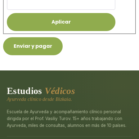
Estudios
Védicos
Ayurveda clínico desde Bizkaia.
Escuela de Ayurveda y acompañamiento clínico personal
dirigida por el Prof. Vasiliy Turov. 15+ años trabajando con
Ayurveda, miles de consultas, alumnos en más de 10 países.