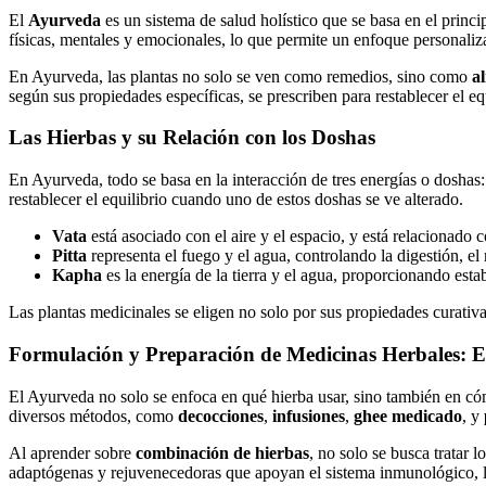
El
Ayurveda
es un sistema de salud holístico que se basa en el princi
físicas, mentales y emocionales, lo que permite un enfoque personaliza
En Ayurveda, las plantas no solo se ven como remedios, sino como
a
según sus propiedades específicas, se prescriben para restablecer el eq
Las Hierbas y su Relación con los Doshas
En Ayurveda, todo se basa en la interacción de tres energías o doshas
restablecer el equilibrio cuando uno de estos doshas se ve alterado.
Vata
está asociado con el aire y el espacio, y está relacionado
Pitta
representa el fuego y el agua, controlando la digestión, el
Kapha
es la energía de la tierra y el agua, proporcionando estab
Las plantas medicinales se eligen no solo por sus propiedades curativ
Formulación y Preparación de Medicinas Herbales: E
El Ayurveda no solo se enfoca en qué hierba usar, sino también en có
diversos métodos, como
decocciones
,
infusiones
,
ghee medicado
, y
Al aprender sobre
combinación de hierbas
, no solo se busca tratar 
adaptógenas y rejuvenecedoras que apoyan el sistema inmunológico, la 