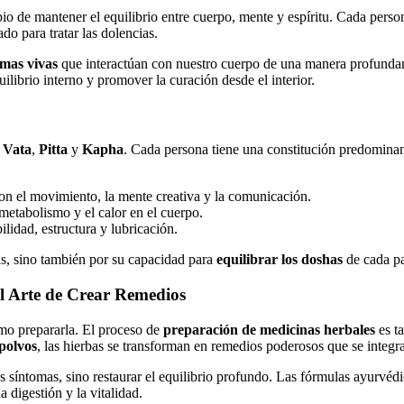
pio de mantener el equilibrio entre cuerpo, mente y espíritu. Cada perso
do para tratar las dolencias.
lmas vivas
que interactúan con nuestro cuerpo de una manera profundam
uilibrio interno y promover la curación desde el interior.
:
Vata
,
Pitta
y
Kapha
. Cada persona tiene una constitución predominant
 con el movimiento, la mente creativa y la comunicación.
 metabolismo y el calor en el cuerpo.
ilidad, estructura y lubricación.
as, sino también por su capacidad para
equilibrar los doshas
de cada p
l Arte de Crear Remedios
mo prepararla. El proceso de
preparación de medicinas herbales
es ta
polvos
, las hierbas se transforman en remedios poderosos que se integ
los síntomas, sino restaurar el equilibrio profundo. Las fórmulas ayurvé
digestión y la vitalidad.