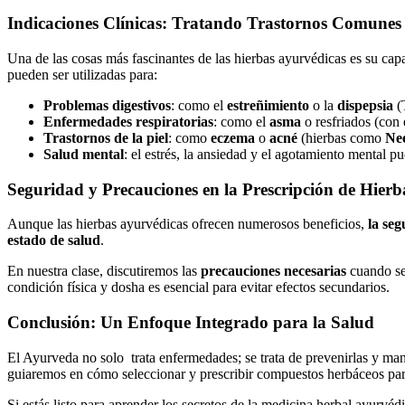
Indicaciones Clínicas: Tratando Trastornos Comunes
Una de las cosas más fascinantes de las hierbas ayurvédicas es su ca
pueden ser utilizadas para:
Problemas digestivos
: como el
estreñimiento
o la
dispepsia
(
Enfermedades respiratorias
: como el
asma
o resfriados (con
Trastornos de la piel
: como
eczema
o
acné
(hierbas como
Ne
Salud mental
: el estrés, la ansiedad y el agotamiento mental 
Seguridad y Precauciones en la Prescripción de Hierb
Aunque las hierbas ayurvédicas ofrecen numerosos beneficios,
la seg
estado de salud
.
En nuestra clase, discutiremos las
precauciones necesarias
cuando se 
condición física y dosha es esencial para evitar efectos secundarios.
Conclusión: Un Enfoque Integrado para la Salud
El Ayurveda no solo trata enfermedades; se trata de prevenirlas y mant
guiaremos en cómo seleccionar y prescribir compuestos herbáceos para t
Si estás listo para aprender los secretos de la medicina herbal ayurvédi