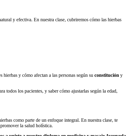
tural y efectiva. En nuestra clase, cubriremos cómo las hierbas
ntes hierbas y cómo afectan a las personas según su
constitución
y
ra todos los pacientes, y saber cómo ajustarlas según la edad,
hierbas como parte de un enfoque integral. En nuestra clase, te
promover la salud holística.
mos a unirte a nuestro diploma en medicina y masaje Ayurveda
.