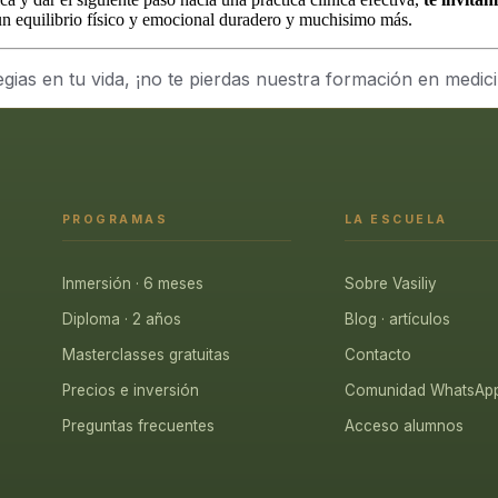
 un equilibrio físico y emocional duradero y muchisimo más.
gias en tu vida, ¡no te pierdas nuestra formación en medic
PROGRAMAS
LA ESCUELA
Inmersión · 6 meses
Sobre Vasiliy
Diploma · 2 años
Blog · artículos
Masterclasses gratuitas
Contacto
Precios e inversión
Comunidad WhatsAp
Preguntas frecuentes
Acceso alumnos