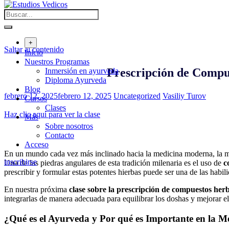
+
Saltar al contenido
Inicio
Nuestros Programas
Prescripción de Compue
Inmersión en ayurveda
Diploma Ayurveda
Blog
febrero 12, 2025
febrero 12, 2025
Uncategorized
Vasiliy Turov
Cursos
Clases
Haz clic aquí para ver la clase
Más
Sobre nosotros
Contacto
Acceso
En un mundo cada vez más inclinado hacia la medicina moderna, la me
inscribirse
Una de las piedras angulares de esta tradición milenaria es el uso de
c
prescribir y formular estas potentes hierbas puede ser una de las hab
En nuestra próxima
clase sobre la prescripción de compuestos he
integrarlas de manera adecuada para equilibrar los doshas y mejorar el
¿Qué es el Ayurveda y Por qué es Importante en la 