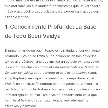
mucho más que el simple conocimiento técnico. En este artículo,
exploraremos las cualidades fundamentales que un verdadero
médico ayurvédico debe cultivar para ejercer su práctica con
eficacia y ética.
1. Conocimiento Profundo: La Base
de Todo Buen Vaidya
El primer pilar de un buen
Vaidya
es, sin duda, el conocimiento
profundo. Esto no se limita a una comprensión básica de los
textos ayurvédicos, sino que implica un estudio exhaustivo de
las escrituras clásicas como el
Charaka Samhita
y el
Sushruta
Samhita
. Un
Vaidya
debe conocer al detalle los
doshas
(Vata,
Pitta, Kapha) y ser capaz de identificar desequilibrios en el
Prakriti
(la constitución natural) de cada paciente. Además, la
habilidad de formular tratamientos personalizados basados en
la fitoterapia es crucial. Este nivel de conocimiento es lo que
permite al
Vaidya
ofrecer tratamientos verdaderamente
efectivos y holísticos.