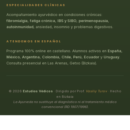
ESPECIALIDADES CLÍNICAS
Acompañamiento ayurvédico en condiciones crónicas:
fibromialgia
,
fatiga crónica
,
IBS y SIBO
,
perimenopausia
,
autoinmunidad
, ansiedad, insomnio y problemas digestivos.
ATENDEMOS EN ESPAÑOL
Programa 100% online en castellano. Alumnos activos en
España
,
México
,
Argentina
,
Colombia
,
Chile
,
Perú
,
Ecuador
y
Uruguay
.
Consulta presencial en Las Arenas, Getxo (Bizkaia).
© 2026
Estudios Védicos
· Dirigido por Prof.
Vasiliy Turov
· Hecho
en Bizkaia
La Ayurveda no sustituye al diagnóstico ni al tratamiento médico
convencional (RD 1907/1996).