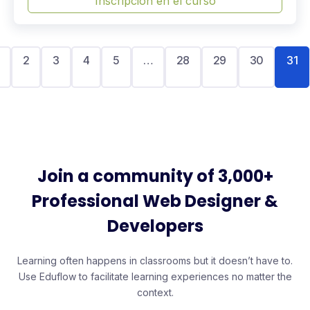
Inscripción en el curso
2
3
4
5
…
28
29
30
31
Join a community of 3,000+
Professional Web Designer &
Developers
Learning often happens in classrooms but it doesn’t have to.
Use Eduflow to facilitate learning experiences no matter the
context.