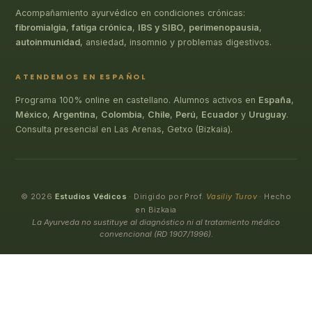
Acompañamiento ayurvédico en condiciones crónicas:
fibromialgia
,
fatiga crónica
,
IBS y SIBO
,
perimenopausia
,
autoinmunidad
, ansiedad, insomnio y problemas digestivos.
ATENDEMOS EN ESPAÑOL
Programa 100% online en castellano. Alumnos activos en
España
,
México
,
Argentina
,
Colombia
,
Chile
,
Perú
,
Ecuador
y
Uruguay
.
Consulta presencial en Las Arenas, Getxo (Bizkaia).
© 2026
Estudios Védicos
· Dirigido por Prof.
Vasiliy Turov
· Hecho
en Bizkaia
La Ayurveda no sustituye al diagnóstico ni al tratamiento médico
convencional (RD 1907/1996).