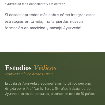
ayurvédica más consciente y sin estrés?
Si deseas aprender más sobre cómo integrar estas
estrategias en tu vida, ¡no te pierdas nuestra
formación en medicina y masaje Ayurveda!
Estudios
Védicos
Ayurveda clínico desde Bizkaia.
Escuela de Ayurveda y acompañamiento clínico personal
dirigida por el Prof. Vasiliy Turov. 15+ años trabajando con
Ayurveda, miles de consultas, alumnos en más de 10 países.