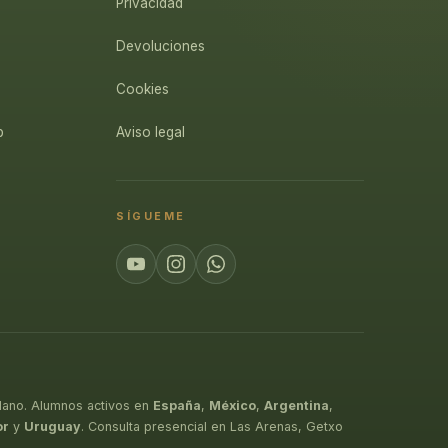
Privacidad
Devoluciones
Cookies
p
Aviso legal
SÍGUEME
lano. Alumnos activos en
España
,
México
,
Argentina
,
or
y
Uruguay
. Consulta presencial en Las Arenas, Getxo