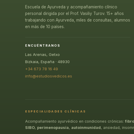
Escuela de Ayurveda y acompañamiento clínico
personal dirigida por el Prof. Vasiliy Turov. 15+ años
trabajando con Ayurveda, miles de consultas, alumnos
en más de 10 países.
ENCUÉNTRANOS
Las Arenas, Getxo
Bizkaia, España · 48930
+34 673 78 16 49
info@estudiosvedicos.es
ESPECIALIDADES CLÍNICAS
Acompañamiento ayurvédico en condiciones crónicas:
fibr
SIBO
,
perimenopausia
,
autoinmunidad
, ansiedad, insom