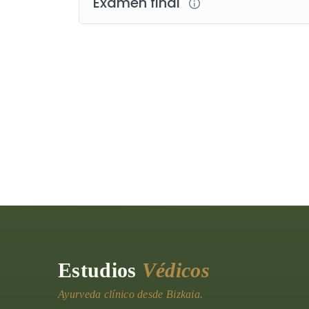
Exámen final
Estudios
Védicos
Ayurveda clínico desde Bizkaia.