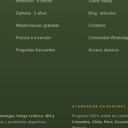
Inmersión · 6 meses
Sobre Vasiliy
Diploma · 2 años
Blog · artículos
Masterclasses gratuitas
Contacto
Precios e inversión
Comunidad WhatsAp
Preguntas frecuentes
Acceso alumnos
ATENDEMOS EN ESPAÑOL
omialgia
,
fatiga crónica
,
IBS y
Programa 100% online en castel
nio y problemas digestivos.
Colombia
,
Chile
,
Perú
,
Ecuad
(Bizkaia).