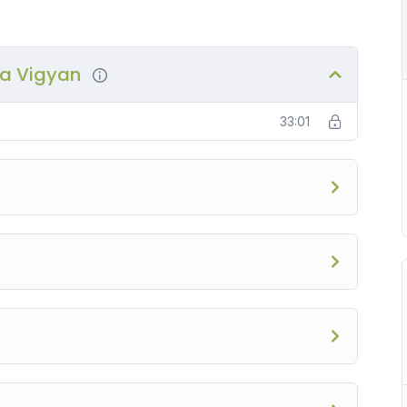
na Vigyan
33:01