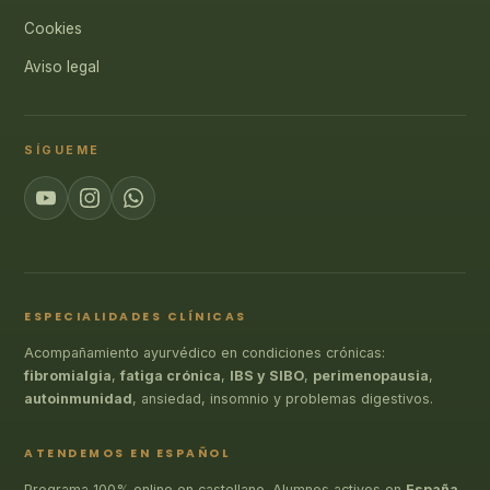
Cookies
Aviso legal
SÍGUEME
ESPECIALIDADES CLÍNICAS
Acompañamiento ayurvédico en condiciones crónicas:
fibromialgia
,
fatiga crónica
,
IBS y SIBO
,
perimenopausia
,
autoinmunidad
, ansiedad, insomnio y problemas digestivos.
ATENDEMOS EN ESPAÑOL
Programa 100% online en castellano. Alumnos activos en
España
,