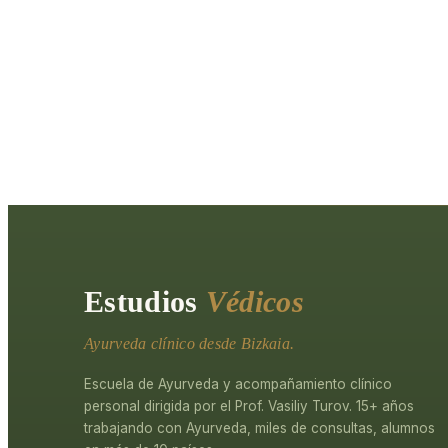
Estudios
Védicos
Ayurveda clínico desde Bizkaia.
Escuela de Ayurveda y acompañamiento clínico
personal dirigida por el Prof. Vasiliy Turov. 15+ años
trabajando con Ayurveda, miles de consultas, alumnos