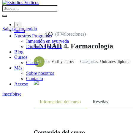
+
Saltar al contenido
Inicio
4.83
(6 Valoraciones)
Nuestros Programas
Inmersión en ayurveda
UNIDAD 4. Farmacología
Diploma Ayurveda
Blog
Cursos
VT
por
Vasiliy Turov
Categorías:
Unidades diploma
Clases
Más
Sobre nosotros
Contacto
Acceso
inscribirse
Información del curso
Reseñas
Contenido del curso