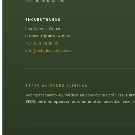
en más de 10 países.
ENCUÉNTRANOS
Las Arenas, Getxo
Bizkaia, España · 48930
+34 673 78 16 49
info@estudiosvedicos.es
ESPECIALIDADES CLÍNICAS
Acompañamiento ayurvédico en condiciones crónicas:
fibr
SIBO
,
perimenopausia
,
autoinmunidad
, ansiedad, insom