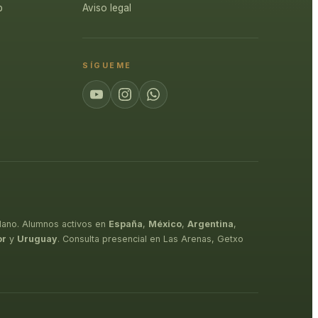
p
Aviso legal
SÍGUEME
lano. Alumnos activos en
España
,
México
,
Argentina
,
or
y
Uruguay
. Consulta presencial en Las Arenas, Getxo