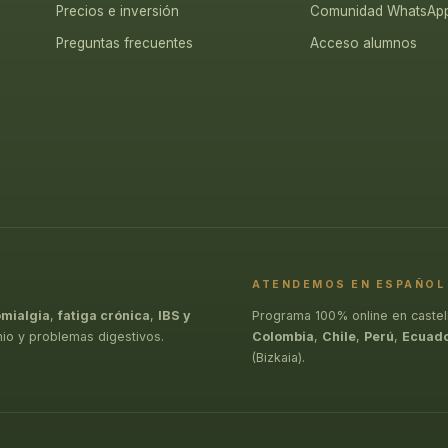
Precios e inversión
Comunidad WhatsAp
Preguntas frecuentes
Acceso alumnos
ATENDEMOS EN ESPAÑOL
omialgia
,
fatiga crónica
,
IBS y
Programa 100% online en castel
nio y problemas digestivos.
Colombia
,
Chile
,
Perú
,
Ecuad
(Bizkaia).