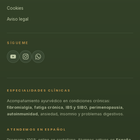
Cookies
Aviso legal
SÍGUEME
ESPECIALIDADES CLÍNICAS
Acompañamiento ayurvédico en condiciones crónicas:
fibromialgia
,
fatiga crónica
,
IBS y SIBO
,
perimenopausia
,
autoinmunidad
, ansiedad, insomnio y problemas digestivos.
ATENDEMOS EN ESPAÑOL
Programa 100% online en castellano. Alumnos activos en
España
,