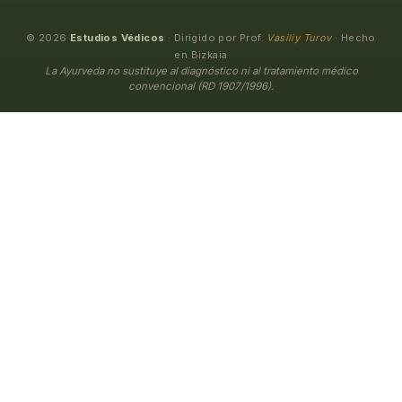
© 2026
Estudios Védicos
· Dirigido por Prof.
Vasiliy Turov
· Hecho
en Bizkaia
La Ayurveda no sustituye al diagnóstico ni al tratamiento médico
convencional (RD 1907/1996).