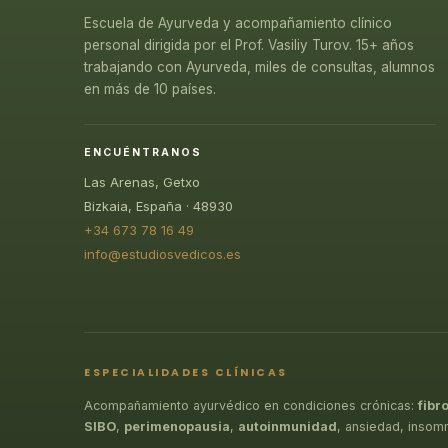
Escuela de Ayurveda y acompañamiento clínico
personal dirigida por el Prof. Vasiliy Turov. 15+ años
trabajando con Ayurveda, miles de consultas, alumnos
en más de 10 países.
ENCUÉNTRANOS
Las Arenas, Getxo
Bizkaia, España · 48930
+34 673 78 16 49
info@estudiosvedicos.es
ESPECIALIDADES CLÍNICAS
Acompañamiento ayurvédico en condiciones crónicas:
fibr
SIBO
,
perimenopausia
,
autoinmunidad
, ansiedad, insom