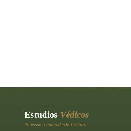
Estudios
Védicos
Ayurveda clínico desde Bizkaia.