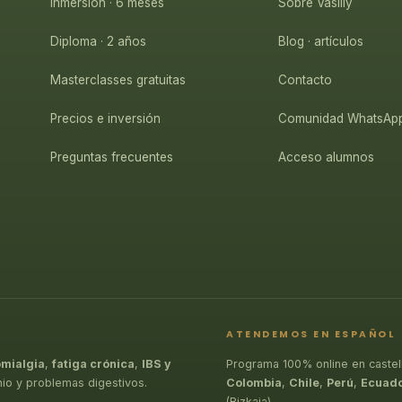
Inmersión · 6 meses
Sobre Vasiliy
Diploma · 2 años
Blog · artículos
Masterclasses gratuitas
Contacto
Precios e inversión
Comunidad WhatsAp
Preguntas frecuentes
Acceso alumnos
ATENDEMOS EN ESPAÑOL
omialgia
,
fatiga crónica
,
IBS y
Programa 100% online en castel
nio y problemas digestivos.
Colombia
,
Chile
,
Perú
,
Ecuad
(Bizkaia).