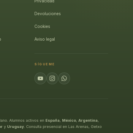
Privacidad
Devoluciones
Cookies
p
Aviso legal
SÍGUEME
lano. Alumnos activos en
España
,
México
,
Argentina
,
or
y
Uruguay
. Consulta presencial en Las Arenas, Getxo