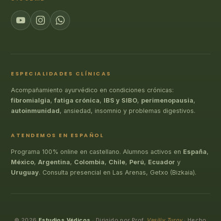
ESPECIALIDADES CLÍNICAS
Acompañamiento ayurvédico en condiciones crónicas:
fibromialgia
,
fatiga crónica
,
IBS y SIBO
,
perimenopausia
,
autoinmunidad
, ansiedad, insomnio y problemas digestivos.
ATENDEMOS EN ESPAÑOL
Programa 100% online en castellano. Alumnos activos en
España
,
México
,
Argentina
,
Colombia
,
Chile
,
Perú
,
Ecuador
y
Uruguay
. Consulta presencial en Las Arenas, Getxo (Bizkaia).
© 2026
Estudios Védicos
· Dirigido por Prof.
Vasiliy Turov
· Hecho