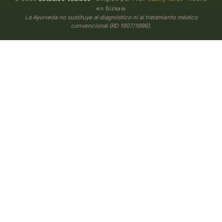
en Bizkaia
La Ayurveda no sustituye al diagnóstico ni al tratamiento médico
convencional (RD 1907/1996).