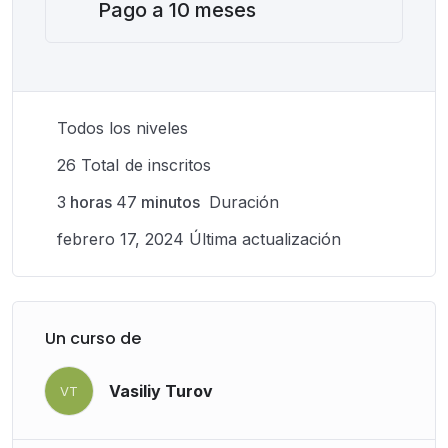
Pago a 10 meses
Mejora de la Circulación:
El calor emanado de las
Pindas durante el masaje ayuda a estimular la
circulación sanguínea, beneficiando la oxigenación
de los tejidos y la eliminación de bloqueos.
Estimulación del Sistema Inmunológico:
La
Todos los niveles
combinación de hierbas seleccionadas fortalece el
sistema inmunológico, mejorando la capacidad del
26 TotaI de inscritos
cuerpo para resistir enfermedades.
3
horas
47
minutos
Duración
febrero 17, 2024 Última actualización
Un curso de
Vasiliy Turov
VT