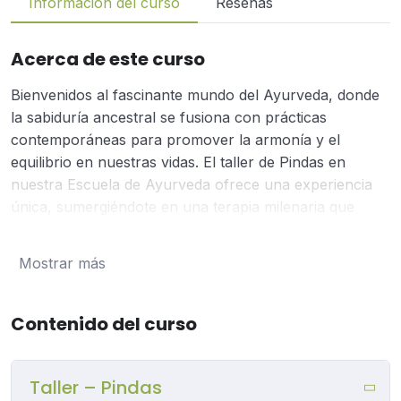
Información del curso
Reseñas
Acerca de este curso
Bienvenidos al fascinante mundo del Ayurveda, donde
la sabiduría ancestral se fusiona con prácticas
contemporáneas para promover la armonía y el
equilibrio en nuestras vidas. El taller de Pindas en
nuestra Escuela de Ayurveda ofrece una experiencia
única, sumergiéndote en una terapia milenaria que
tiene raíces profundas en la tradición védica.
Mostrar más
¿Qué son las Pindas y en qué consiste el taller?
Las Pindas son bolsitas rellenas con una mezcla de
Contenido del curso
hierbas medicinales, arroz y otros ingredientes
nutritivos. En el taller de Pindas, explorarás la
Taller – Pindas
confección de estas bolsitas y aprenderás la técnica de