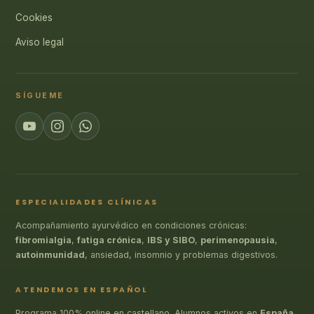
Cookies
Aviso legal
SÍGUEME
ESPECIALIDADES CLÍNICAS
Acompañamiento ayurvédico en condiciones crónicas:
fibromialgia
,
fatiga crónica
,
IBS y SIBO
,
perimenopausia
,
autoinmunidad
, ansiedad, insomnio y problemas digestivos.
ATENDEMOS EN ESPAÑOL
Programa 100% online en castellano. Alumnos activos en
España
,