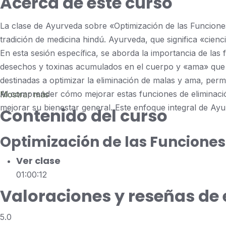
Acerca de este curso
La clase de Ayurveda sobre «Optimización de las Funcione
tradición de medicina hindú. Ayurveda, que significa «cienc
En esta sesión específica, se aborda la importancia de las
desechos y toxinas acumulados en el cuerpo y «ama» que re
destinadas a optimizar la eliminación de malas y ama, per
Al comprender cómo mejorar estas funciones de eliminación,
Mostrar más
mejorar su bienestar general. Este enfoque integral de Ay
Contenido del curso
Optimización de las Funcione
Ver clase
01:00:12
Valoraciones y reseñas de
5.0