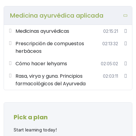
terapéutico.
Medicina ayurvédica aplicada
Elaboración de lehyams. Preparación de fórmulas
tradicionales paso a paso, explorando sus
combinaciones, textura y aplicación.
Medicinas ayurvédicas
02:15:21
Casos prácticos. Aplicación clínica a través de
Prescripción de compuestos
02:13:32
ejemplos reales para integrar la teoría con la
herbáceos
práctica profesional.
Esto es para ti si quieres aprender a formular medicinas
Cómo hacer lehyams
02:05:02
naturales, comprender sus propiedades y aplicarlas
con responsabilidad y rigor profesional.
Rasa, virya y guna. Principios
02:03:11
farmacológicos del Ayurveda
Pick a plan
Start learning today!