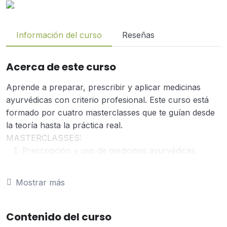
Información del curso
Reseñas
Acerca de este curso
Aprende a preparar, prescribir y aplicar medicinas
ayurvédicas con criterio profesional. Este curso está
formado por cuatro masterclasses que te guían desde
la teoría hasta la práctica real.
MASTERCLASSES:
Prescripción y uso de medicinas ayurvédicas.
Fundamentos para comprender cómo se
prescriben las medicinas según el estado y la
Mostrar más
constitución de cada persona.
Rasa, virya y guna. Principios farmacológicos del
Ayurveda: cómo entender las cualidades, potencias
Contenido del curso
y efectos de las sustancias y su impacto