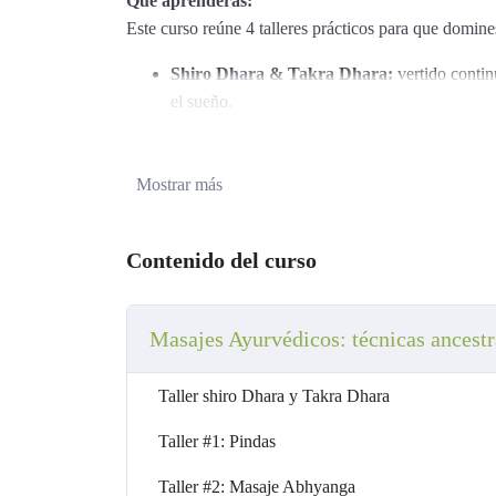
Qué aprenderás:
Este curso reúne 4 talleres prácticos para que domin
Shiro Dhara & Takra Dhara:
vertido continu
el sueño.
Masaje con Pindas:
saquitos de hierbas y aceit
Mostrar más
Abhyanga:
automasaje y masaje con aceite por 
nervioso.
Contenido del curso
Janu Basti:
terapia localizada con aceite calien
Formato y acceso:
Masajes Ayurvédicos: técnicas ancestra
100 % online, con vídeos y material paso a pa
Taller shiro Dhara y Takra Dhara
Acceso inmediato desde el momento de la com
Taller #1: Pindas
Podrás verlo y repetirlo todas las veces que qui
Taller #2: Masaje Abhyanga
¿Necesitas experiencia previa?