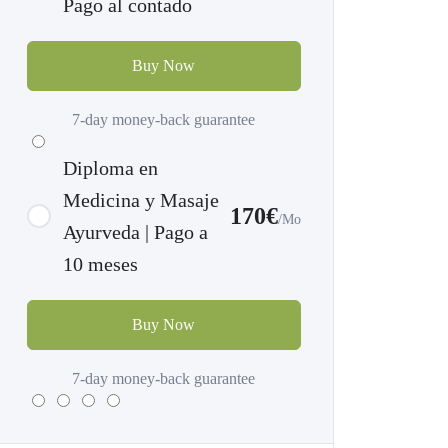
Pago al contado
Buy Now
7-day money-back guarantee
Diploma en
Medicina y Masaje
170€
/Mo
Ayurveda | Pago a
10 meses
Buy Now
7-day money-back guarantee