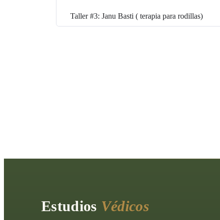
No. Cada taller te guía desde cero para que puedas apl
Taller #3: Janu Basti ( terapia para rodillas)
Precio total: 55 € (incluye los 4 talleres en vídeo).
No hay pagos por separado, todos los masajes y proto
Estudios
Védicos