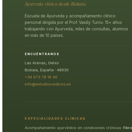
Ayurveda clínico desde Bizkaia.
Escuela de Ayurveda y acompañamiento clínico
personal dirigida por el Prof. Vasiliy Turov. 15+ años
trabajando con Ayurveda, miles de consultas, alumnos
en más de 10 países.
ENCUÉNTRANOS
Las Arenas, Getxo
Bizkaia, España · 48930
+34 673 78 16 49
info@estudiosvedicos.es
ESPECIALIDADES CLÍNICAS
Acompañamiento ayurvédico en condiciones crónicas:
fibr