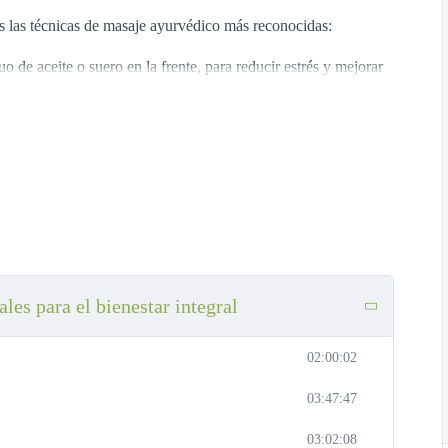
es las técnicas de masaje ayurvédico más reconocidas:
o de aceite o suero en la frente, para reducir estrés y mejorar
es calientes, ideal para aliviar tensiones y revitalizar la piel.
todo el cuerpo, que nutre los tejidos y equilibra el sistema
te para rodillas, que alivia dolor y rigidez.
les para el bienestar integral
so.
02:00:02
pra, para que empieces hoy mismo.
03:47:47
eras, a tu ritmo.
03:02:08