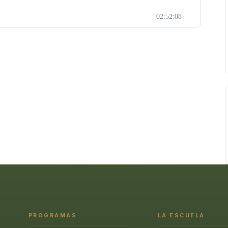
icarlo en ti o en otros.
02:52:08
colos están incluidos en un único curso.
PROGRAMAS
LA ESCUELA