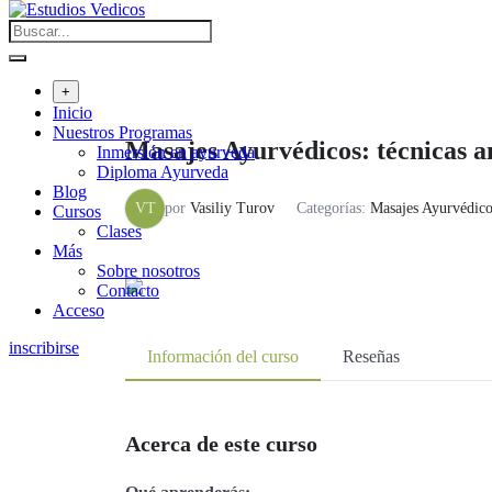
+
Inicio
Nuestros Programas
Masajes Ayurvédicos: técnicas an
Inmersión en ayurveda
Diploma Ayurveda
Blog
VT
por
Vasiliy Turov
Categorías:
Masajes Ayurvédico
Cursos
Clases
Más
Sobre nosotros
Contacto
Acceso
inscribirse
Información del curso
Reseñas
Acerca de este curso