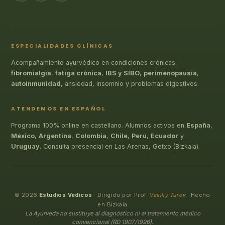
ESPECIALIDADES CLÍNICAS
Acompañamiento ayurvédico en condiciones crónicas:
fibromialgia
,
fatiga crónica
,
IBS y SIBO
,
perimenopausia
,
autoinmunidad
, ansiedad, insomnio y problemas digestivos.
ATENDEMOS EN ESPAÑOL
Programa 100% online en castellano. Alumnos activos en
España
,
México
,
Argentina
,
Colombia
,
Chile
,
Perú
,
Ecuador
y
Uruguay
. Consulta presencial en Las Arenas, Getxo (Bizkaia).
© 2026
Estudios Védicos
· Dirigido por Prof.
Vasiliy Turov
· Hecho
en Bizkaia
La Ayurveda no sustituye al diagnóstico ni al tratamiento médico
convencional (RD 1907/1996).