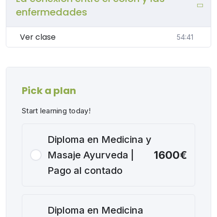
Temas cubiertos: La función del colon en la salud
enfermedades
integral según el Ayurveda Cómo los desequilibrios en
Vata Dosha afectan el colon y el sistema nervioso
Ver clase
54:41
Estrategias ayurvédicas para mantener un colon
saludable Relación entre el colon y las enfermedades
autoinmunes Sesión de preguntas y respuestas en vivo
Pick a plan
Start learning today!
Diploma en Medicina y
1600€
Masaje Ayurveda |
Pago al contado
Diploma en Medicina