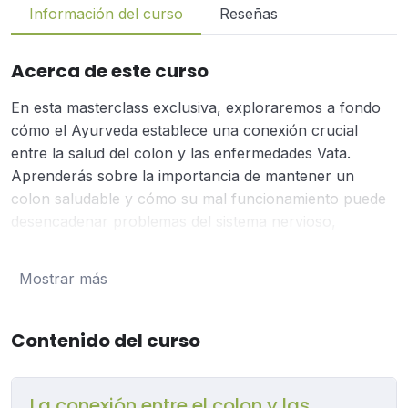
Información del curso
Reseñas
Acerca de este curso
En esta masterclass exclusiva, exploraremos a fondo
cómo el Ayurveda establece una conexión crucial
entre la salud del colon y las enfermedades Vata.
Aprenderás sobre la importancia de mantener un
colon saludable y cómo su mal funcionamiento puede
desencadenar problemas del sistema nervioso,
deficiencias en la absorción de nutrientes y
enfermedades autoinmunes. Profundizaremos en cómo
Mostrar más
un desequilibrio en Vata Dosha puede afectar tu
bienestar general y ofreceremos estrategias efectivas
para restaurar el equilibrio. Además, al final de la
Contenido del curso
sesión, responderé en vivo a tus preguntas específicas
sobre el tema. ¡No te pierdas esta oportunidad única de
La conexión entre el colon y las
mejorar tu salud desde la perspectiva ayurvédica!