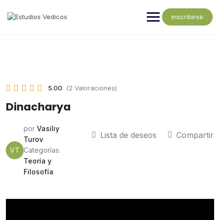
inscribirse
5.00
(2 Valoraciones)
Dinacharya
por
Vasiliy
Lista de deseos
Compartir
Turov
VT
Categorías:
Teoría y
Filosofía