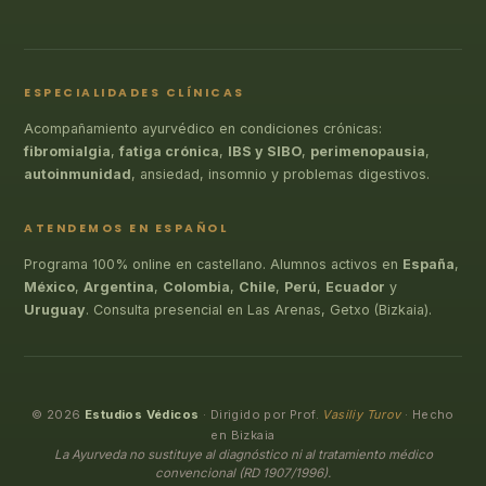
ESPECIALIDADES CLÍNICAS
Acompañamiento ayurvédico en condiciones crónicas:
fibromialgia
,
fatiga crónica
,
IBS y SIBO
,
perimenopausia
,
autoinmunidad
, ansiedad, insomnio y problemas digestivos.
ATENDEMOS EN ESPAÑOL
Programa 100% online en castellano. Alumnos activos en
España
,
México
,
Argentina
,
Colombia
,
Chile
,
Perú
,
Ecuador
y
Uruguay
. Consulta presencial en Las Arenas, Getxo (Bizkaia).
© 2026
Estudios Védicos
· Dirigido por Prof.
Vasiliy Turov
· Hecho
en Bizkaia
La Ayurveda no sustituye al diagnóstico ni al tratamiento médico
convencional (RD 1907/1996).