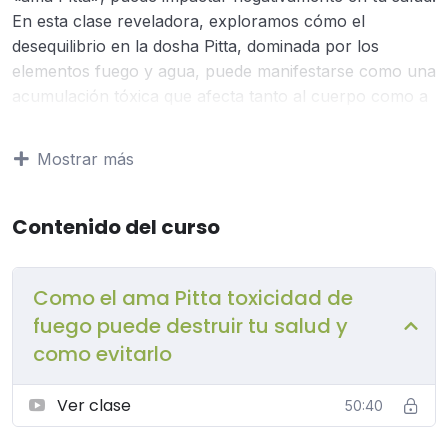
En esta clase reveladora, exploramos cómo el
desequilibrio en la dosha Pitta, dominada por los
elementos fuego y agua, puede manifestarse como una
acumulación tóxica que afecta tanto al cuerpo como a
la mente.
Mostrar más
Aprenderás estrategias prácticas y consejos basados
en la antigua sabiduría ayurvédica para prevenir y
contrarrestar la toxicidad de fuego, restaurando así el
Contenido del curso
equilibrio en tu sistema. Desde pautas nutricionales
específicas hasta prácticas diarias que fomentan la
Como el ama Pitta toxicidad de
armonía, descubre cómo evitar los desafíos asociados
con la ama Pitta y cómo cultivar una salud óptima a
fuego puede destruir tu salud y
través de la sabiduría milenaria del Ayurveda.
como evitarlo
Ver clase
50:40