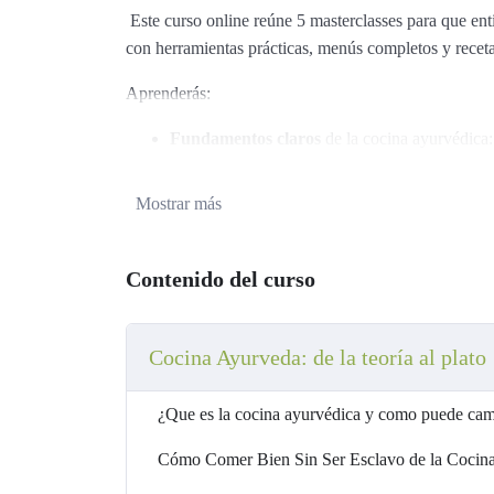
Este curso online reúne 5 masterclasses para que enti
con herramientas prácticas, menús completos y receta
Aprenderás:
Fundamentos claros
de la cocina ayurvédica:
constitución y estación del año.
Organización y planificación
: cómo comer san
Mostrar más
Relación entre dieta y emociones
: cómo lo q
de ánimo, y qué elegir para estar más tranquilo
Taller práctico de cocina
: técnicas, especias
Contenido del curso
No necesitas ingredientes raros ni conocimientos pre
Solo ganas de comer mejor y sentirlo desde la p
Cocina Ayurveda: de la teoría al plato
¿Que es la cocina ayurvédica y como puede camb
Cómo Comer Bien Sin Ser Esclavo de la Cocin