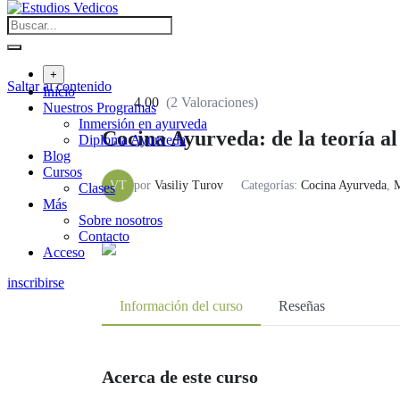
+
Saltar al contenido
Inicio
4.00
(2 Valoraciones)
Nuestros Programas
Inmersión en ayurveda
Cocina Ayurveda: de la teoría al
Diploma Ayurveda
Blog
Cursos
VT
por
Vasiliy Turov
Categorías:
Cocina Ayurveda
,
M
Clases
Más
Sobre nosotros
Contacto
Acceso
inscribirse
Información del curso
Reseñas
Acerca de este curso