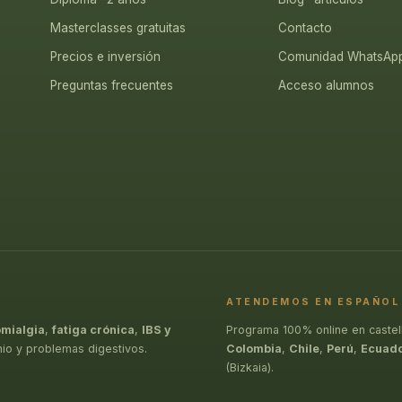
Masterclasses gratuitas
Contacto
Precios e inversión
Comunidad WhatsAp
Preguntas frecuentes
Acceso alumnos
ATENDEMOS EN ESPAÑOL
omialgia
,
fatiga crónica
,
IBS y
Programa 100% online en castel
nio y problemas digestivos.
Colombia
,
Chile
,
Perú
,
Ecuad
(Bizkaia).