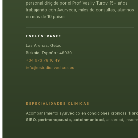
personal dirigida por el Prof. Vasiliy Turov. 15+ años
trabajando con Ayurveda, miles de consultas, alumnos
en más de 10 países.
ENCUÉNTRANOS
Las Arenas, Getxo
Bizkaia, España · 48930
+34 673 78 16 49
info@estudiosvedicos.es
ESPECIALIDADES CLÍNICAS
Acompañamiento ayurvédico en condiciones crónicas:
fibr
SIBO
,
perimenopausia
,
autoinmunidad
, ansiedad, insom