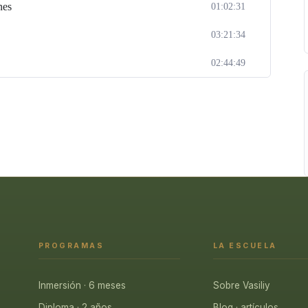
nes
01:02:31
03:21:34
02:44:49
PROGRAMAS
LA ESCUELA
Inmersión · 6 meses
Sobre Vasiliy
Diploma · 2 años
Blog · artículos