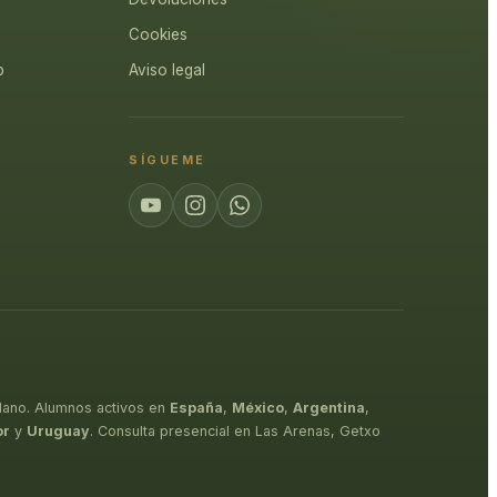
Cookies
p
Aviso legal
SÍGUEME
lano. Alumnos activos en
España
,
México
,
Argentina
,
or
y
Uruguay
. Consulta presencial en Las Arenas, Getxo