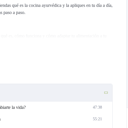
endas qué es la cocina ayurvédica y la apliques en tu día a día,
s paso a paso.
 qué es, cómo funciona y cómo adaptar tu alimentación a tu
o sin pasarte horas en la cocina y disfrutando del proceso.
ue comes influye en tu claridad mental, tu descanso y tu estado
/a y enfocado/a.
, combinaciones y menús equilibrados para el día a día.
vios.
rimera comida.
iarte la vida?
47:38
a
55:21