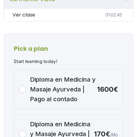
meditaciones diseñadas específicamente para personas
con predominancia Vata. Al final de la clase, abrimos
Ver clase
01:02:45
un espacio para responder las dudas que surgen en
directo. Esta masterclass es ideal para cualquier
persona interesada en el Ayurveda, la meditación y el
bienestar mental. ¡No te pierdas esta oportunidad de
Pick a plan
profundizar en el conocimiento ayurvédico y aprender
a manejar tu dosha Vata para vivir una vida más
Start learning today!
equilibrada y plena!
Diploma en Medicina y
1600€
Masaje Ayurveda |
Pago al contado
Diploma en Medicina
170€
y Masaje Ayurveda |
/Mo