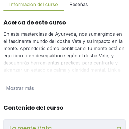
Información del curso
Reseñas
Acerca de este curso
En esta masterclass de Ayurveda, nos sumergimos en
el fascinante mundo del dosha Vata y su impacto en la
mente. Aprenderás cómo identificar si tu mente está en
equilibrio o en desequilibrio según el dosha Vata, y
descubrirás herramientas prácticas para centrarte y
alcanzar un estado de calma y claridad mental. Link a
nuestra web para formarte conmigo:
estudiosvedicos.es Temas que cubriremos:
Mostrar más
Exploraremos las características únicas de una mente
influenciada por el dosha Vata. Analizaremos los
beneficios y desafíos asociados con la mente Vata.
Contenido del curso
Cómo reconocer los signos de equilibrio y desequilibrio
en la mente Vata. Técnicas y prácticas específicas para
La mente Vata
estabilizar y enfocar una mente Vata. Guias de