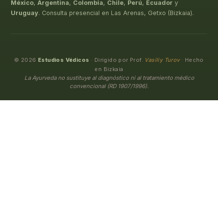
México
,
Argentina
,
Colombia
,
Chile
,
Perú
,
Ecuador
y
Uruguay
. Consulta presencial en Las Arenas, Getxo (Bizkaia).
© 2026
Estudios Védicos
· Dirigido por Prof.
Vasiliy Turov
· Hecho
en Bizkaia
La Ayurveda no sustituye al diagnóstico ni al tratamiento médico
convencional (RD 1907/1996).