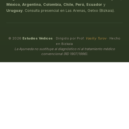
México
,
Argentina
,
Colombia
,
Chile
,
Perú
,
Ecuador
y
Uruguay
. Consulta presencial en Las Arenas, Getxo (Bizkaia).
© 2026
Estudios Védicos
· Dirigido por Prof.
Vasiliy Turov
· Hecho
en Bizkaia
La Ayurveda no sustituye al diagnóstico ni al tratamiento médico
convencional (RD 1907/1996).