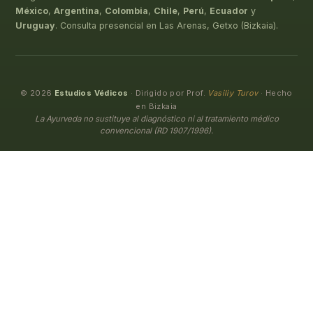
México
,
Argentina
,
Colombia
,
Chile
,
Perú
,
Ecuador
y
Uruguay
. Consulta presencial en Las Arenas, Getxo (Bizkaia).
© 2026
Estudios Védicos
· Dirigido por Prof.
Vasiliy Turov
· Hecho
en Bizkaia
La Ayurveda no sustituye al diagnóstico ni al tratamiento médico
convencional (RD 1907/1996).