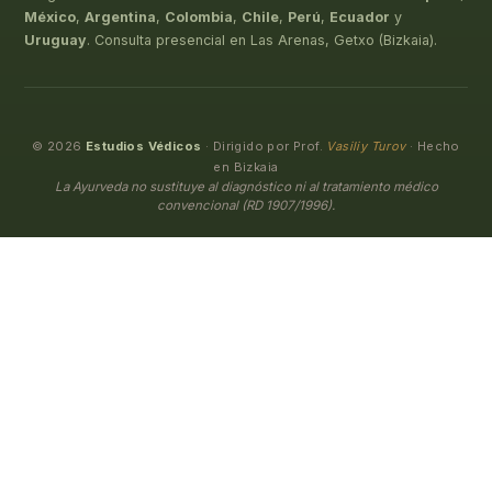
México
,
Argentina
,
Colombia
,
Chile
,
Perú
,
Ecuador
y
Uruguay
. Consulta presencial en Las Arenas, Getxo (Bizkaia).
© 2026
Estudios Védicos
· Dirigido por Prof.
Vasiliy Turov
· Hecho
en Bizkaia
La Ayurveda no sustituye al diagnóstico ni al tratamiento médico
convencional (RD 1907/1996).