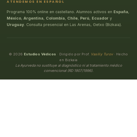
ATENDEMOS EN ESPAÑOL
Programa 100% online en castellano. Alumnos activos en
España
,
México
,
Argentina
,
Colombia
,
Chile
,
Perú
,
Ecuador
y
Uruguay
. Consulta presencial en Las Arenas, Getxo (Bizkaia).
© 2026
Estudios Védicos
· Dirigido por Prof.
Vasiliy Turov
· Hecho
en Bizkaia
La Ayurveda no sustituye al diagnóstico ni al tratamiento médico
convencional (RD 1907/1996).