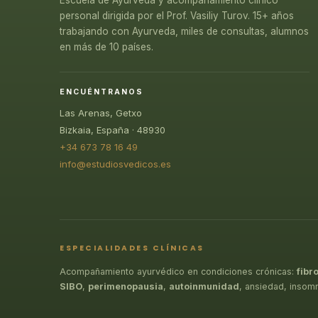
Escuela de Ayurveda y acompañamiento clínico
personal dirigida por el Prof. Vasiliy Turov. 15+ años
trabajando con Ayurveda, miles de consultas, alumnos
en más de 10 países.
ENCUÉNTRANOS
Las Arenas, Getxo
Bizkaia, España · 48930
+34 673 78 16 49
info@estudiosvedicos.es
ESPECIALIDADES CLÍNICAS
Acompañamiento ayurvédico en condiciones crónicas:
fibr
SIBO
,
perimenopausia
,
autoinmunidad
, ansiedad, insom