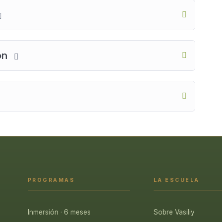
ón
PROGRAMAS
LA ESCUELA
Inmersión · 6 meses
Sobre Vasiliy