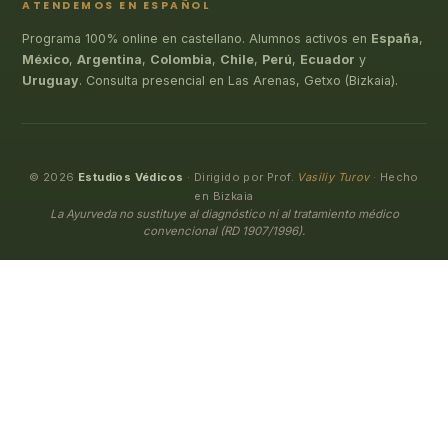
ATENDEMOS EN ESPAÑOL
Programa 100% online en castellano. Alumnos activos en
España
,
México
,
Argentina
,
Colombia
,
Chile
,
Perú
,
Ecuador
y
Uruguay
. Consulta presencial en Las Arenas, Getxo (Bizkaia).
© 2026
Estudios Védicos
· Dirigido por Prof.
Vasiliy Turov
· Hecho
en Bizkaia
La Ayurveda no sustituye al diagnóstico ni al tratamiento médico
convencional (RD 1907/1996).