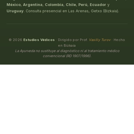
México
,
Argentina
,
Colombia
,
Chile
,
Perú
,
Ecuador
y
Uruguay
. Consulta presencial en Las Arenas, Getxo (Bizkaia).
© 2026
Estudios Védicos
· Dirigido por Prof.
Vasiliy Turov
· Hecho
en Bizkaia
La Ayurveda no sustituye al diagnóstico ni al tratamiento médico
convencional (RD 1907/1996).