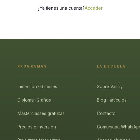
¿Ya tienes una cuenta?
Acceder
PROGRAMAS
LA ESCUELA
Inmersión · 6 meses
Sobre Vasiliy
Diploma · 2 años
Blog · artículos
Masterclasses gratuitas
Contacto
Precios e inversión
Comunidad WhatsAp