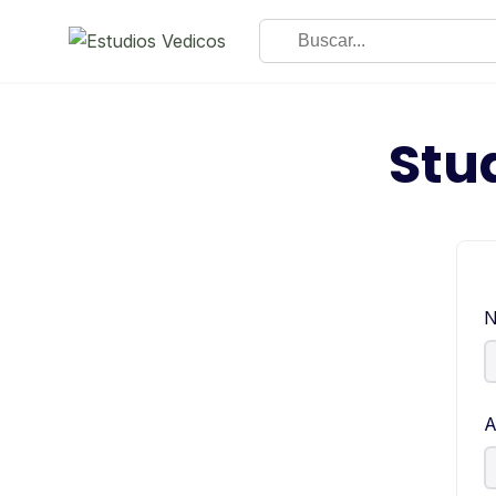
Stu
N
A