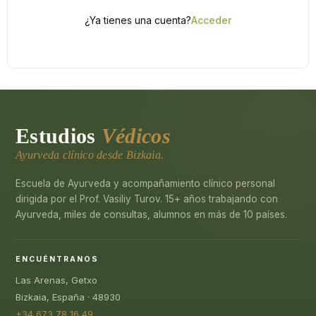
¿Ya tienes una cuenta?
Acceder
Estudios
Védicos
Ayurveda clínico desde Bizkaia.
Escuela de Ayurveda y acompañamiento clínico personal
dirigida por el Prof. Vasiliy Turov. 15+ años trabajando con
Ayurveda, miles de consultas, alumnos en más de 10 países.
ENCUÉNTRANOS
Las Arenas, Getxo
Bizkaia, España · 48930
+34 673 78 16 49