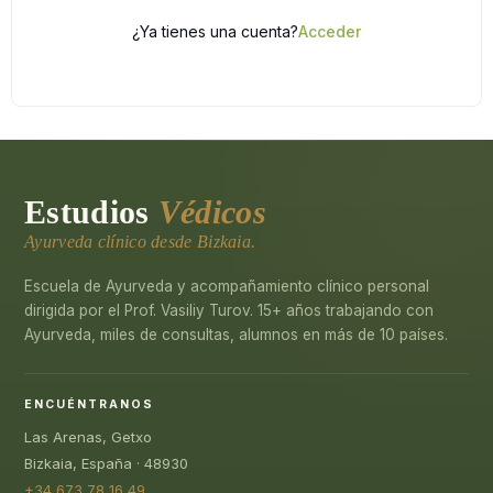
¿Ya tienes una cuenta?
Acceder
Estudios
Védicos
Ayurveda clínico desde Bizkaia.
Escuela de Ayurveda y acompañamiento clínico personal
dirigida por el Prof. Vasiliy Turov. 15+ años trabajando con
Ayurveda, miles de consultas, alumnos en más de 10 países.
ENCUÉNTRANOS
Las Arenas, Getxo
Bizkaia, España · 48930
+34 673 78 16 49