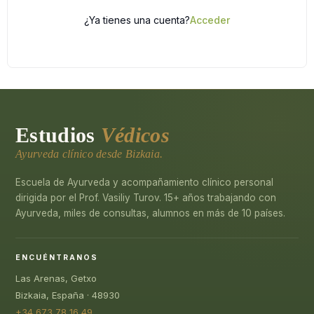
¿Ya tienes una cuenta?
Acceder
Estudios
Védicos
Ayurveda clínico desde Bizkaia.
Escuela de Ayurveda y acompañamiento clínico personal
dirigida por el Prof. Vasiliy Turov. 15+ años trabajando con
Ayurveda, miles de consultas, alumnos en más de 10 países.
ENCUÉNTRANOS
Las Arenas, Getxo
Bizkaia, España · 48930
+34 673 78 16 49