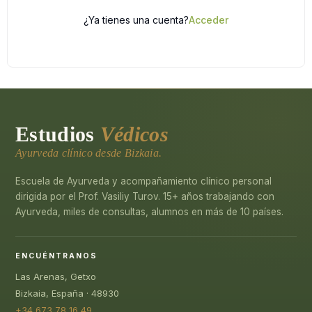
¿Ya tienes una cuenta?
Acceder
Estudios
Védicos
Ayurveda clínico desde Bizkaia.
Escuela de Ayurveda y acompañamiento clínico personal
dirigida por el Prof. Vasiliy Turov. 15+ años trabajando con
Ayurveda, miles de consultas, alumnos en más de 10 países.
ENCUÉNTRANOS
Las Arenas, Getxo
Bizkaia, España · 48930
+34 673 78 16 49