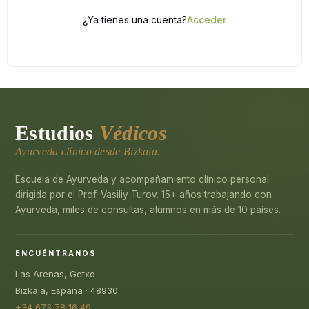
¿Ya tienes una cuenta?
Acceder
Estudios
Védicos
Ayurveda clínico desde Bizkaia.
Escuela de Ayurveda y acompañamiento clínico personal
dirigida por el Prof. Vasiliy Turov. 15+ años trabajando con
Ayurveda, miles de consultas, alumnos en más de 10 países.
ENCUÉNTRANOS
Las Arenas, Getxo
Bizkaia, España · 48930
+34 673 78 16 49