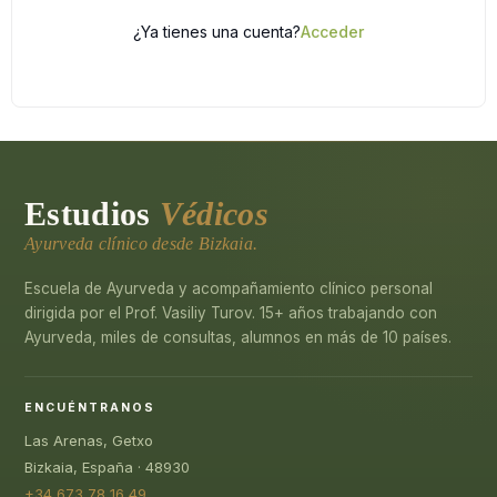
¿Ya tienes una cuenta?
Acceder
Estudios
Védicos
Ayurveda clínico desde Bizkaia.
Escuela de Ayurveda y acompañamiento clínico personal
dirigida por el Prof. Vasiliy Turov. 15+ años trabajando con
Ayurveda, miles de consultas, alumnos en más de 10 países.
ENCUÉNTRANOS
Las Arenas, Getxo
Bizkaia, España · 48930
+34 673 78 16 49